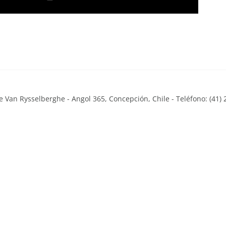
 Van Rysselberghe - Angol 365, Concepción, Chile - Teléfono: (41) 
Close
this
module
o son los Logros en los que he podido colaborar en