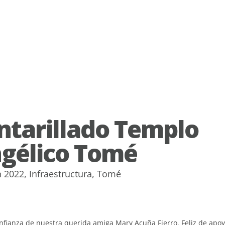
ntarillado Templo
gélico Tomé
n
2022
,
Infraestructura
,
Tomé
nfianza de nuestra querida amiga Mary Acuña Fierro. Feliz de apoy