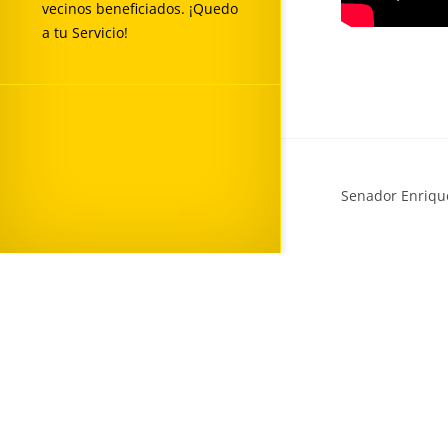
vecinos beneficiados. ¡Quedo
a tu Servicio!
Senador Enrique
"Obras son Amores"
Mi principal carta como Senador de nuestra Región del Bío Bí
mis años de trabajo como parlamentario.