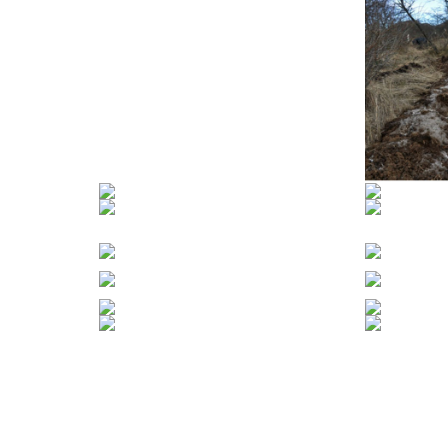
Close
this
module