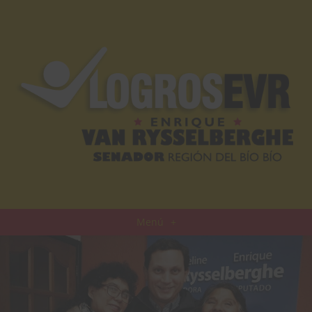
Menú
+