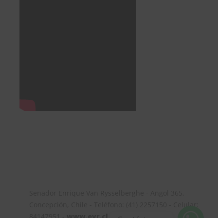
Senador Enrique Van Rysselberghe - Angol 365,
Concepción, Chile - Teléfono: (41) 2257150 - Celular:
84147951 -
www.evr.cl