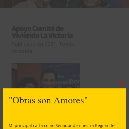
Apoyo Comité de
Vivienda La Victoria
Publicado en
2021
,
Tomé
,
Vivienda
Clos
this
"Obras son Amores"
mod
Mi principal carta como Senador de nuestra Región del