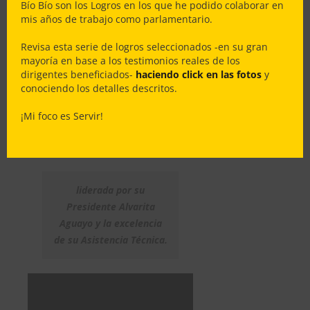
Bío Bío son los Logros en los que he podido colaborar en
Gran trabajo en equipo con
mis años de trabajo como parlamentario.
nuestro Ministerio de Vivienda
liderado a nivel nacional por Felipe
Revisa esta serie de logros seleccionados -en su gran
Ward, y a nivel regional por
mayoría en base a los testimonios reales de los
dirigentes beneficiados-
haciendo click en las fotos
y
nuestro Seremi Sebastián Abudoj &
conociendo los detalles descritos.
nuestro Director de Serviu Bío Bío
Samuel Domínguez. Factor Crítico
¡Mi foco es Servir!
del Éxito – a su vez – el
compromiso de la Directiva…
liderada por su
Presidente Alvarita
Aguayo y la excelencia
de su Asistencia Técnica.