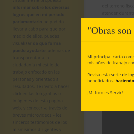
virtual me he propuesto
del terreno fis
informar sobre los diversos
atender durante
logros que en mi período
promoviendo su 
parlamentario
he podido
"Obras son
que vayan enfoc
llevar a cabo para que por
acompañada con
medio de ellos, puedas
visualizar
de qué forma
Gran trabajo en
puedo ayudarte
, además de
Henry Campos, e
Mi principal carta com
transparentar a la
especialmente –
mis años de trabajo c
ciudadanía mi estilo de
Carlos Aguayo y
trabajo enfocado en las
Revisa esta serie de lo
personas y orientado a
beneficiados-
haciendo 
resultados. Te invito a hacer
¡Mi foco es Servir!
click en las fotografías o
imágenes de esta página
web, y conocer -a través de
breves microvideos – los
sinceros testimonios de los
mismísimos dirigentes y