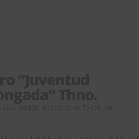
ro “Juventud
ongada” Thno.
n
2024
,
Gestión
,
Infraestructura
,
Talcahuano
colaborado en el origen & base de esta gestión que permitió para 