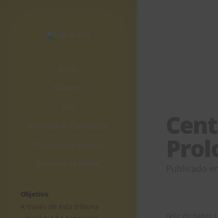
Inicio
Sobre mí
Año
Cent
Provincia de Concepción
Prol
Provincia de Arauco
Provincia de Biobío
Publicado e
Objetivo
A través de esta tribuna
Feliz de haber 