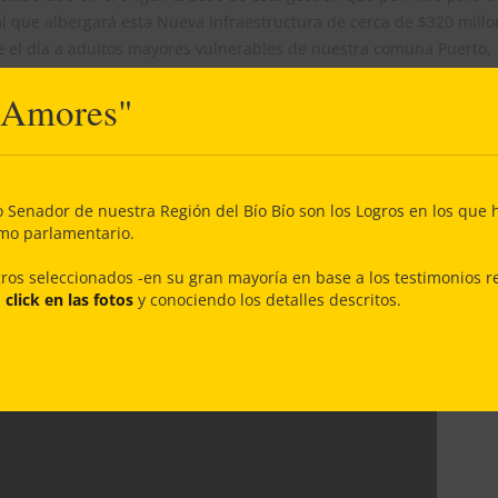
cal que albergará esta Nueva Infraestructura de cerca de $320 mill
 el día a adultos mayores vulnerables de nuestra comuna Puerto,
envejecimiento positivo y entregándoles distintas prestaciones d
 Amores"
adas en eso y en mantener sus habilidades, brindando a su vez u
 foco en el segmento más vulnerable.
 equipo con el Municipio de Talcahuano encabezado por nuestro A
l Ministerio de Bienes Nacionales, el Ministerio de Vivienda, y – 
o Senador de nuestra Región del Bío Bío son los Logros en los que 
 con la Directiva de la Agrupación Juventud Prolongada fundada po
omo parlamentario.
 presidida por nuestra gran y querida Daniela Cid.
gros seleccionados -en su gran mayoría en base a los testimonios re
click en las fotos
y conociendo los detalles descritos.
Dios bendijo nuestras gestiones