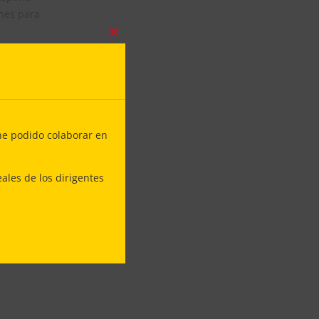
ones para
Close
e salud
this
module
na vejez
lcalde
muy
he podido colaborar en
r el gran
ales de los dirigentes