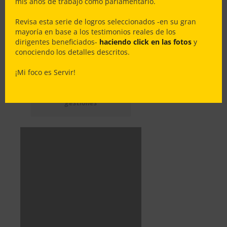
mis años de trabajo como parlamentario.
Gran Logro
: $153,999,990 para
financiar la Construcción del
Revisa esta serie de logros seleccionados -en su gran
Centro Comunitario Costumbrista
mayoría en base a los testimonios reales de los
dirigentes beneficiados-
haciendo click en las fotos
y
del Club de Huasos Paicaví –
conociendo los detalles descritos.
Comuna de Cañete
¡Mi foco es Servir!
Dios bendijo nuestras
gestiones