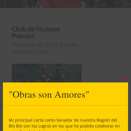
Club de Huasos
Paicaví
Publicado en
2023
,
Cañete
,
Infraestructura
Clos
this
"Obras son Amores"
mod
Mi principal carta como Senador de nuestra Región del
Bío Bío son los Logros en los que he podido colaborar en