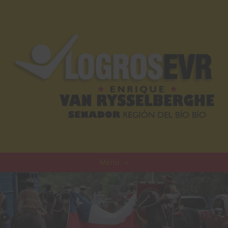
Menú
+