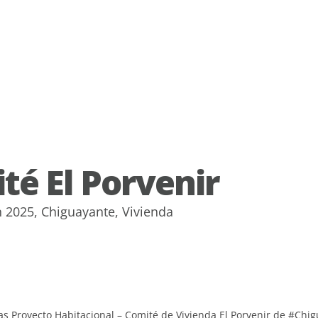
té El Porvenir
n
2025
,
Chiguayante
,
Vivienda
as Proyecto Habitacional – Comité de Vivienda El Porvenir de #Chi