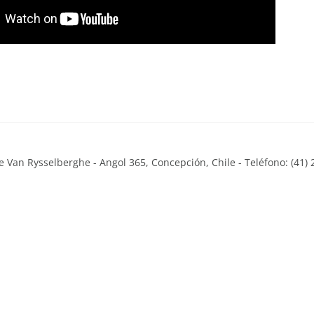
 Van Rysselberghe - Angol 365, Concepción, Chile - Teléfono: (41) 
Close
this
module