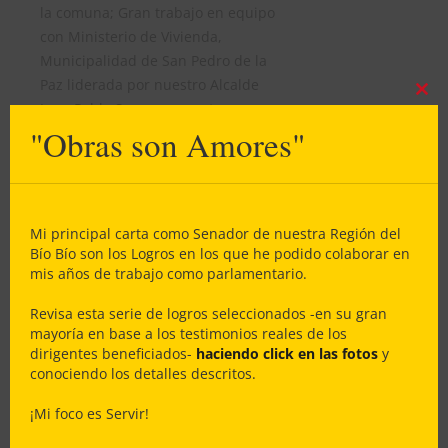
la comuna; Gran trabajo en equipo
con Ministerio de Vivienda,
Municipalidad de San Pedro de la
Paz liderada por nuestro Alcalde
Clos
Juan Pablo Spoerer, nuestra
this
"Obras son Amores"
histórica y experimentada
mod
Dirigente Hilda Bravo y – muy
especialmente – la Directiva del
Comité de Vivienda Sus Sueños son
Mis Sueños que lidera nuestro
Mi principal carta como Senador de nuestra Región del
gran Presidente Yordano Balza
Bío Bío son los Logros en los que he podido colaborar en
mis años de trabajo como parlamentario.
Revisa esta serie de logros seleccionados -en su gran
mayoría en base a los testimonios reales de los
Dios bendijo nuestras
dirigentes beneficiados-
haciendo click en las fotos
y
gestiones
conociendo los detalles descritos.
¡Mi foco es Servir!