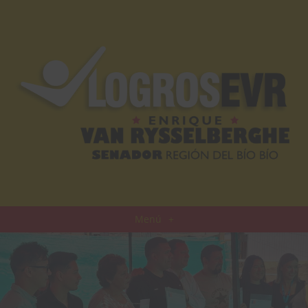
Menú
+