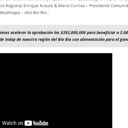
ero Regional Enrique Krause & María Curriao – Presidente Comuni
 Wualmapu – Alto Bio Bio…
amos acelerar la aprobación los $392,000,000 para beneficiar a 2.0
de Indap de nuestra región del Bío Bio con alimentación para el gan