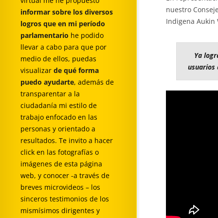
virtual me he propuesto
nuestro Consej
informar sobre los diversos
Indigena Aukin
logros que en mi período
parlamentario
he podido
llevar a cabo para que por
Ya logr
medio de ellos, puedas
usuarios 
visualizar
de qué forma
puedo ayudarte
, además de
transparentar a la
ciudadanía mi estilo de
trabajo enfocado en las
personas y orientado a
resultados. Te invito a hacer
click en las fotografías o
imágenes de esta página
web, y conocer -a través de
breves microvideos – los
sinceros testimonios de los
mismísimos dirigentes y