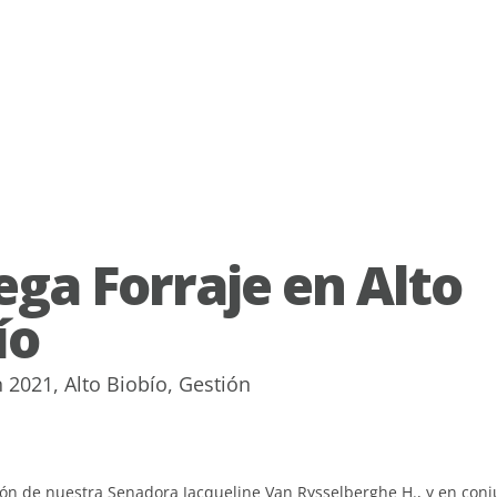
ega Forraje en Alto
ío
n
2021
,
Alto Biobío
,
Gestión
ón de nuestra Senadora Jacqueline Van Rysselberghe H., y en conj