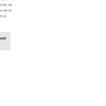
ector de
so de la
encia
mité