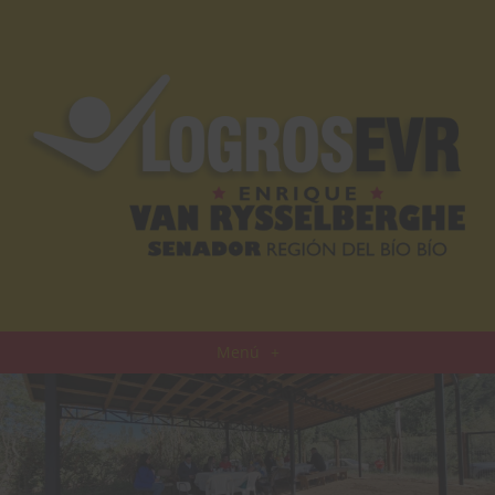
Menú
+