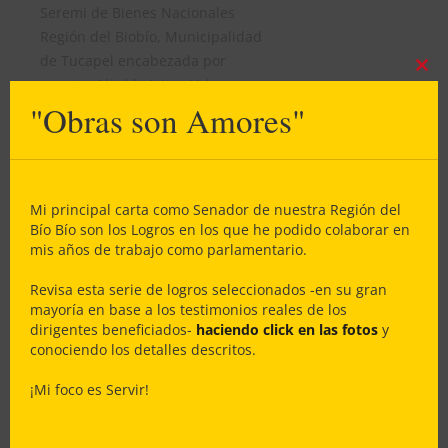
Seremi de Bienes Nacionales
Región del Biobío, Municipalidad
de Tucapel encabezada por
Clos
nuestro Alcalde Jaime Veloso,
this
"Obras son Amores"
Consejero Regional Enrique
mod
Krause, y – muy especialmente – la
Directiva de la JJVV El Pajal –
Tucapel liderada magistralmente
por nuestra flamante Dirigente
Mi principal carta como Senador de nuestra Región del
Patricia Pino
Bío Bío son los Logros en los que he podido colaborar en
mis años de trabajo como parlamentario.
Revisa esta serie de logros seleccionados -en su gran
Dios bendijo nuestras
mayoría en base a los testimonios reales de los
gestiones
dirigentes beneficiados-
haciendo click en las fotos
y
conociendo los detalles descritos.
¡Mi foco es Servir!