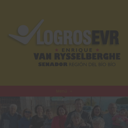
Menú
+