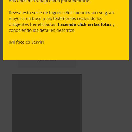
mis años de trabajo como parlamentario.
… gran trabajo en equipo con la
Directiva de la Agrupación Social
Revisa esta serie de logros seleccionados -en su gran
Cultural San Vicente de Paul que
mayoría en base a los testimonios reales de los
dirigentes beneficiados-
haciendo click en las fotos
y
preside nuestra querida Dirigente
conociendo los detalles descritos.
Ximena Contreras & Essbio .
¡Mi foco es Servir!
Dios bendijo nuestras
gestiones