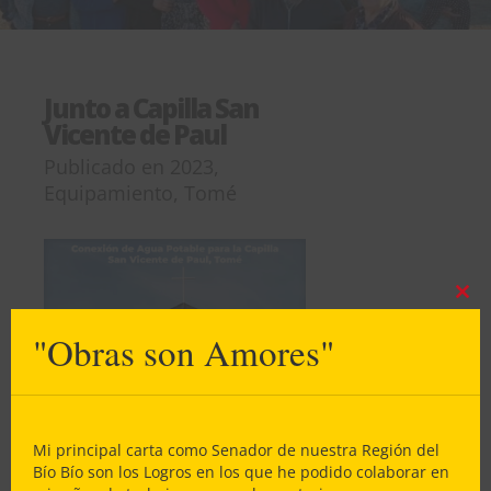
Junto a Capilla San
Vicente de Paul
Publicado en
2023
,
Equipamiento
,
Tomé
Clos
this
"Obras son Amores"
mod
Mi principal carta como Senador de nuestra Región del
Bío Bío son los Logros en los que he podido colaborar en