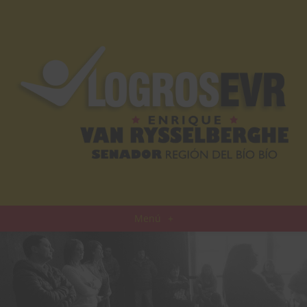
Menú
+