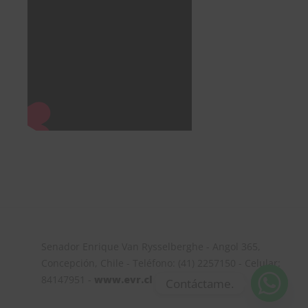
Senador Enrique Van Rysselberghe - Angol 365,
Concepción, Chile - Teléfono: (41) 2257150 - Celular:
84147951 -
www.evr.cl
Contáctame.