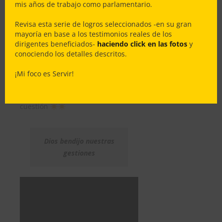
mis años de trabajo como parlamentario.
Millones para financiar el Proyecto
Habitacional del Comité de
Revisa esta serie de logros seleccionados -en su gran
Vivienda Juntos por un Sueño II –
mayoría en base a los testimonios reales de los
Concepción
dirigentes beneficiados-
haciendo click en las fotos
y
conociendo los detalles descritos.
Gran trabajo en equipo con
Ministerio de Vivienda, Equipo
¡Mi foco es Servir!
Técnico & – muy especialmente –
con la gran Directiva del Comité en
cuestión
Dios bendijo nuestras
gestiones