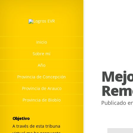
Inicio
Sobre mí
Año
Mej
Provincia de Concepción
Remo
Provincia de Arauco
Provincia de Biobío
Publicado e
Objetivo
A través de esta tribuna