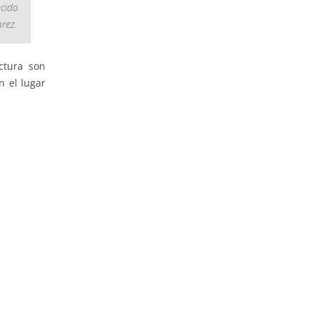
ecido
rez.
ctura son
n el lugar