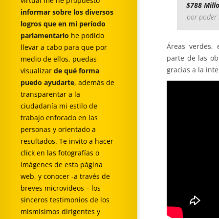
virtual me he propuesto
$788 Mill
informar sobre los diversos
por poder 
logros que en mi período
parlamentario
he podido
Áreas verdes, 
llevar a cabo para que por
parte de las ob
medio de ellos, puedas
gracias a la in
visualizar
de qué forma
puedo ayudarte
, además de
transparentar a la
ciudadanía mi estilo de
trabajo enfocado en las
personas y orientado a
resultados. Te invito a hacer
click en las fotografías o
imágenes de esta página
web, y conocer -a través de
breves microvideos – los
sinceros testimonios de los
mismísimos dirigentes y