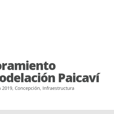
oramiento
delación Paicaví
n
2019
,
Concepción
,
Infraestructura