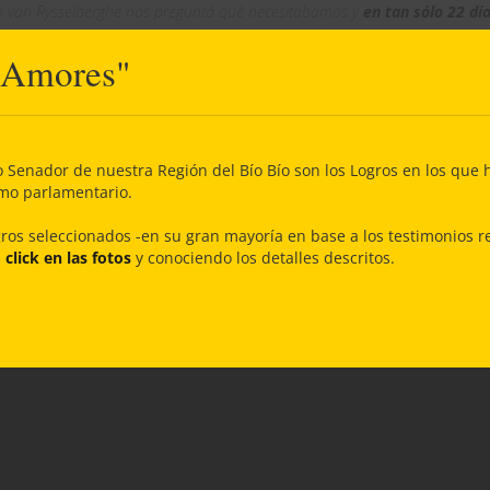
do van Rysselberghe nos preguntó qué necesitábamos y
en tan sólo 22 dí
 a trabajar en diversos proyectos
tales como, el mejoramiento de
 Amores"
e, la pavimentación, iluminación, además de una plaza de juegos del sect
uestra sede”, destacó Gabriel Jiménez, Presidente de la JJVV “Los Héroes” 
en San Pedro de la Paz.
o Senador de nuestra Región del Bío Bío son los Logros en los que 
a atención del Diputado es que
JAMÁS nos ha dicho de qué línea po
omo parlamentario.
quién vamos a votar, NADA. Él viene, pregunta en qué puede ayudar
yó Jiménez.
gros seleccionados -en su gran mayoría en base a los testimonios re
click en las fotos
y conociendo los detalles descritos.