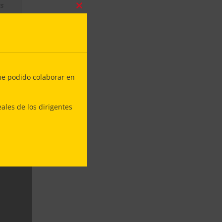
as
Close
this
module
or
de
he podido colaborar en
lítica
 y
ales de los dirigentes