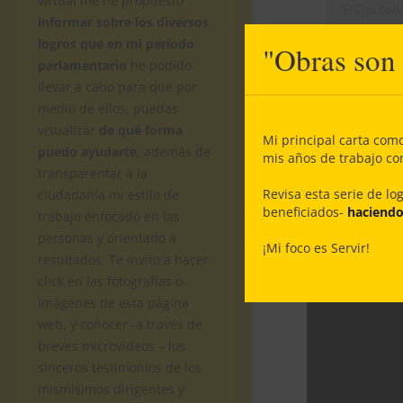
virtual me he propuesto
“El Diputa
informar sobre los diversos
comenzamos
logros que en mi período
"Obras son
nuestra sed
parlamentario
he podido
aledaño a n
llevar a cabo para que por
Candelaria 
medio de ellos, puedas
visualizar
de qué forma
Mi principal carta com
“Lo que llama l
puedo ayudarte
, además de
mis años de trabajo c
somos
, o por 
transparentar a la
AYUDA”, conclu
Revisa esta serie de lo
ciudadanía mi estilo de
beneficiados-
haciendo 
trabajo enfocado en las
personas y orientado a
¡Mi foco es Servir!
resultados. Te invito a hacer
click en las fotografías o
imágenes de esta página
web, y conocer -a través de
breves microvideos – los
sinceros testimonios de los
mismísimos dirigentes y