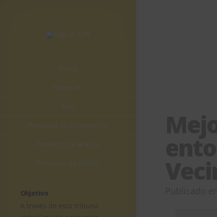
Inicio
Sobre mí
Año
Mejo
Provincia de Concepción
ento
Provincia de Arauco
Veci
Provincia de Biobío
Publicado e
Objetivo
A través de esta tribuna