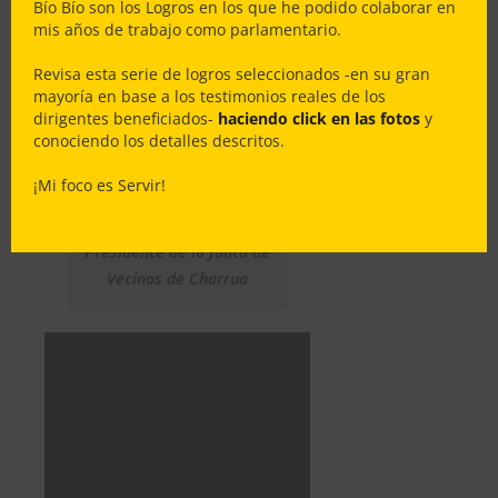
Bío Bío son los Logros en los que he podido colaborar en
$59.999.636 para la construcción
mis años de trabajo como parlamentario.
de refugios peatonales en el sector
de Charrua de la comuna de
Revisa esta serie de logros seleccionados -en su gran
Cabrero.
mayoría en base a los testimonios reales de los
dirigentes beneficiados-
haciendo click en las fotos
y
conociendo los detalles descritos.
Feliz del gran trabajo
¡Mi foco es Servir!
realizado junto a Olguita
Flores, gran y querida
Presidente de la Junta de
Vecinos de Charrua