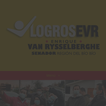
Menú
+