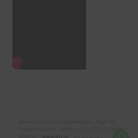
Senador Enrique Van Rysselberghe - Angol 365,
Concepción, Chile - Teléfono: (41) 2257150 - Celular:
84147951 -
www.evr.cl