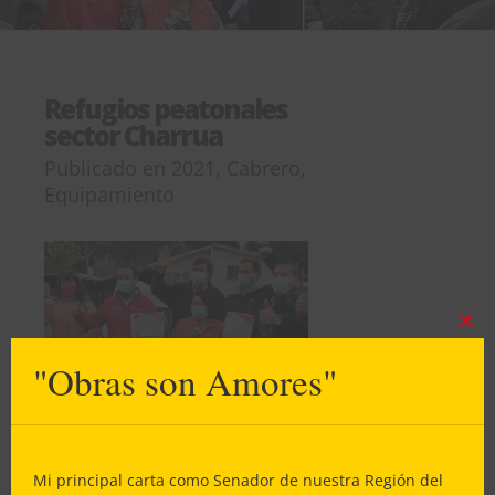
Refugios peatonales
sector Charrua
Publicado en
2021
,
Cabrero
,
Equipamiento
Clos
this
"Obras son Amores"
mod
Mi principal carta como Senador de nuestra Región del