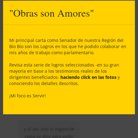
Agradezco la confianza y las
this
"Obras son Amores"
mod
palabras de Beatriz Sánchez,
Presidente de la Junta de Vecinos
San Pedro de la Costa 4ª Etapa:
“Cuando empezamos con este
Mi principal carta como Senador de nuestra Región del
asunto de la Sede Social, lo
Bío Bío son los Logros en los que he podido colaborar en
estaban tramitando entonces me
mis años de trabajo como parlamentario.
encontré con Don Enrique, y él me
dio su tarjeta, nos citó a la oficina,
Revisa esta serie de logros seleccionados -en su gran
le explicamos la situación y
mayoría en base a los testimonios reales de los
dirigentes beneficiados-
haciendo click en las fotos
y
después él nos dijo que nos iba
conociendo los detalles descritos.
ayudar, le llevamos la
documentación, el código de
¡Mi foco es Servir!
nuestro proyecto al Gobierno
Regional…
y él nos hizo el enganche
como se dice para poder