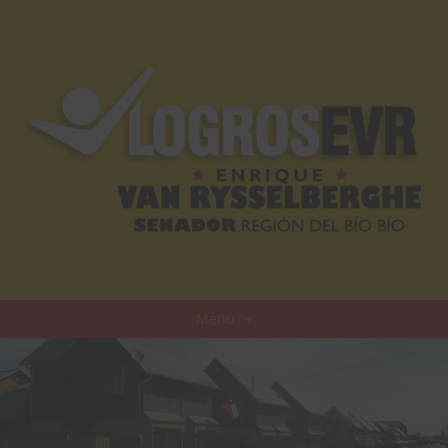
Menú
+