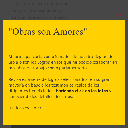
… Gran trabajo en equipo con
Subdere, Municipalidad de
Tucapel liderada por nuestro
Clos
this
Alcalde Jaime Veloso, y – muy
"Obras son Amores"
mod
especialmente – con la Directiva de
la JJVV Villa Los Lagos -#Polcura –
#Tucapel liderada magistralmente
por nuestra querida Dirigente
Mi principal carta como Senador de nuestra Región del
Patricia Jara
.
Bío Bío son los Logros en los que he podido colaborar en
mis años de trabajo como parlamentario.
Dios bendijo nuestras
Revisa esta serie de logros seleccionados -en su gran
mayoría en base a los testimonios reales de los
gestiones
dirigentes beneficiados-
haciendo click en las fotos
y
conociendo los detalles descritos.
¡Mi foco es Servir!