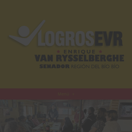
Menú
+