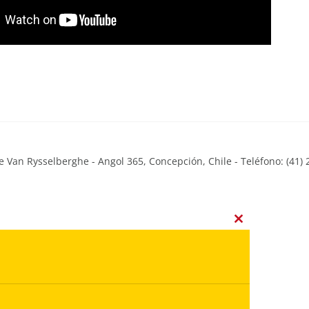
 Van Rysselberghe - Angol 365, Concepción, Chile - Teléfono: (41) 
Close
this
module