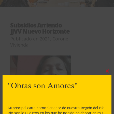
Subsidios Arriendo
JJVV Nuevo Horizonte
Publicado en
2021
,
Coronel
,
Vivienda
Clos
this
"Obras son Amores"
mod
Mi principal carta como Senador de nuestra Región del Bío
Bío son los Logros en los que he podido colaborar en mis