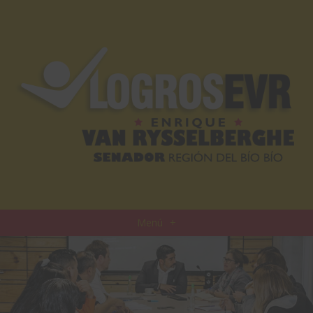
Menú
+