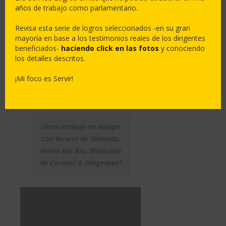
Una gran alegría la de trabajar en
años de trabajo como parlamentario.
equipo con la Directiva que lidera
Revisa esta serie de logros seleccionados -en su gran
Ana Sepúlveda, querida amiga y
mayoría en base a los testimonios reales de los dirigentes
Presidente de la JJVV Nuevo
beneficiados-
haciendo click en las fotos
y conociendo
Horizonte de #Coronel, con el
los detalles descritos.
objetivo de mejorar las condiciones
¡Mi foco es Servir!
de habitabilidad de familias
integrantes de su junta de vecinos.
¡Gran trabajo en equipo
con Seremi de Vivienda,
Serviu Bio Bio, Municipio
de Coronel & Dirigentes!