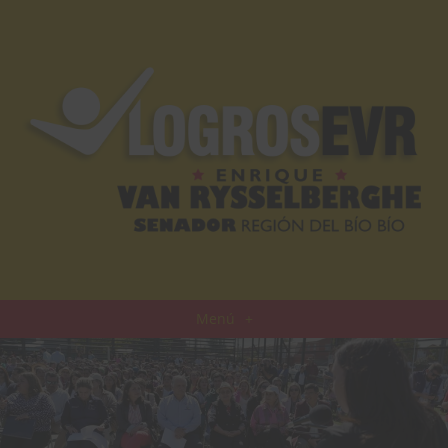
Menú
+