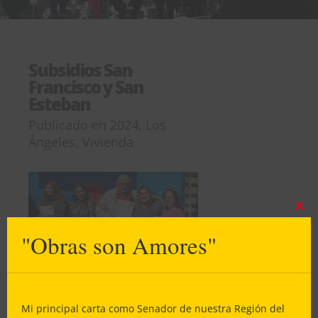
Subsidios San
Francisco y San
Esteban
Publicado en
2024
,
Los
Ángeles
,
Vivienda
Clos
this
"Obras son Amores"
mod
Mi principal carta como Senador de nuestra Región del