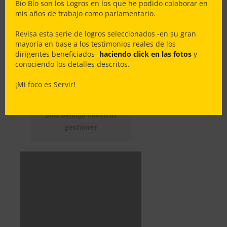
Bío Bío son los Logros en los que he podido colaborar en
mis años de trabajo como parlamentario.
Más de $18,933 Millones para
financiar la Solución Habitacional
Revisa esta serie de logros seleccionados -en su gran
para los 365 Integrantes del Comité
mayoría en base a los testimonios reales de los
dirigentes beneficiados-
haciendo click en las fotos
y
de Vivienda San Francisco y San
conociendo los detalles descritos.
Esteban de la comuna de
#LosAngeles
¡Mi foco es Servir!
Dios bendijo nuestras
gestiones