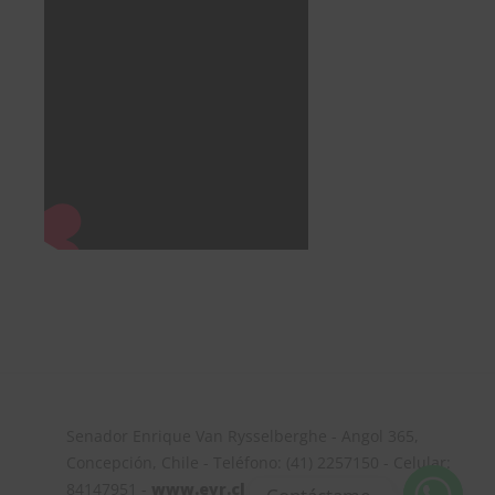
Senador Enrique Van Rysselberghe - Angol 365,
Concepción, Chile - Teléfono: (41) 2257150 - Celular:
84147951 -
www.evr.cl